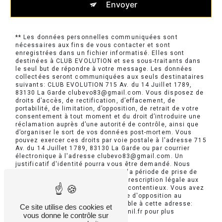
Envoyer
** Les données personnelles communiquées sont
nécessaires aux fins de vous contacter et sont
enregistrées dans un fichier informatisé. Elles sont
destinées à CLUB EVOLUTION et ses sous-traitants dans
le seul but de répondre à votre message. Les données
collectées seront communiquées aux seuls destinataires
suivants: CLUB EVOLUTION 715 Av. du 14 Juillet 1789,
83130 La Garde clubevo83@gmail.com. Vous disposez de
droits d’accès, de rectification, d’effacement, de
portabilité, de limitation, d’opposition, de retrait de votre
consentement à tout moment et du droit d’introduire une
réclamation auprès d’une autorité de contrôle, ainsi que
d’organiser le sort de vos données post-mortem. Vous
pouvez exercer ces droits par voie postale à l'adresse 715
Av. du 14 Juillet 1789, 83130 La Garde ou par courrier
électronique à l'adresse clubevo83@gmail.com. Un
justificatif d'identité pourra vous être demandé. Nous
conservons vos données pendant la période de prise de
contact puis pendant la durée de prescription légale aux
fins probatoires et de gestion des contentieux. Vous avez
le droit de vous inscrire sur la liste d'opposition au
démarchage téléphonique, disponible à cette adresse:
Ce site utilise des cookies et
Bloctel.gouv.fr
. Consultez le site cnil.fr pour plus
vous donne le contrôle sur
d’informations sur vos droits.