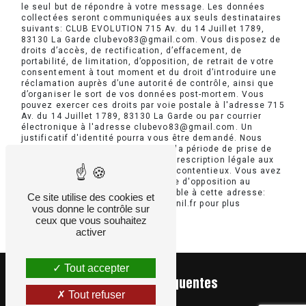
le seul but de répondre à votre message. Les données
collectées seront communiquées aux seuls destinataires
suivants: CLUB EVOLUTION 715 Av. du 14 Juillet 1789,
83130 La Garde clubevo83@gmail.com. Vous disposez de
droits d’accès, de rectification, d’effacement, de
portabilité, de limitation, d’opposition, de retrait de votre
consentement à tout moment et du droit d’introduire une
réclamation auprès d’une autorité de contrôle, ainsi que
d’organiser le sort de vos données post-mortem. Vous
pouvez exercer ces droits par voie postale à l'adresse 715
Av. du 14 Juillet 1789, 83130 La Garde ou par courrier
électronique à l'adresse clubevo83@gmail.com. Un
justificatif d'identité pourra vous être demandé. Nous
conservons vos données pendant la période de prise de
contact puis pendant la durée de prescription légale aux
fins probatoires et de gestion des contentieux. Vous avez
le droit de vous inscrire sur la liste d'opposition au
démarchage téléphonique, disponible à cette adresse:
Ce site utilise des cookies et
Bloctel.gouv.fr
. Consultez le site cnil.fr pour plus
vous donne le contrôle sur
d’informations sur vos droits.
ceux que vous souhaitez
activer
Tout accepter
Recherches fréquentes
Tout refuser