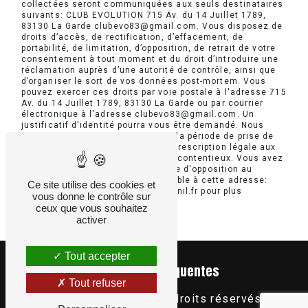
collectées seront communiquées aux seuls destinataires
suivants: CLUB EVOLUTION 715 Av. du 14 Juillet 1789,
83130 La Garde clubevo83@gmail.com. Vous disposez de
droits d’accès, de rectification, d’effacement, de
portabilité, de limitation, d’opposition, de retrait de votre
consentement à tout moment et du droit d’introduire une
réclamation auprès d’une autorité de contrôle, ainsi que
d’organiser le sort de vos données post-mortem. Vous
pouvez exercer ces droits par voie postale à l'adresse 715
Av. du 14 Juillet 1789, 83130 La Garde ou par courrier
électronique à l'adresse clubevo83@gmail.com. Un
justificatif d'identité pourra vous être demandé. Nous
conservons vos données pendant la période de prise de
contact puis pendant la durée de prescription légale aux
fins probatoires et de gestion des contentieux. Vous avez
le droit de vous inscrire sur la liste d'opposition au
démarchage téléphonique, disponible à cette adresse:
Ce site utilise des cookies et
Bloctel.gouv.fr
. Consultez le site cnil.fr pour plus
vous donne le contrôle sur
d’informations sur vos droits.
ceux que vous souhaitez
activer
Tout accepter
Recherches fréquentes
Tout refuser
©
Vistalid
- 2026 - Tous droits réservés -