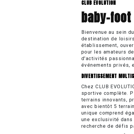
CLUB EVOLUTION
baby-foot
Bienvenue au sein d
destination de loisir
établissement, ouvert
pour les amateurs de
d'activités passionna
événements privés, e
DIVERTISSEMENT MULTI
Chez CLUB EVOLUTION
sportive complète. P
terrains innovants, p
avec bientôt 5 terrai
unique comprend égal
une exclusivité dans 
recherche de défis p