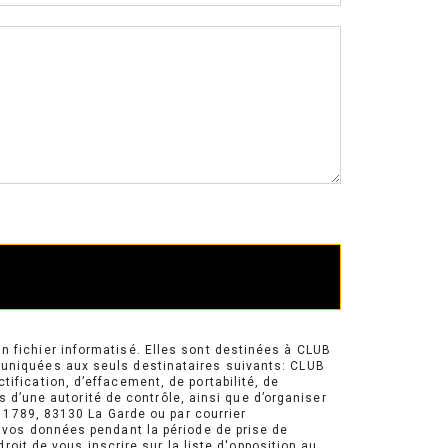
 fichier informatisé. Elles sont destinées à CLUB
uniquées aux seuls destinataires suivants: CLUB
fication, d’effacement, de portabilité, de
s d’une autorité de contrôle, ainsi que d’organiser
 1789, 83130 La Garde ou par courrier
 vos données pendant la période de prise de
oit de vous inscrire sur la liste d'opposition au