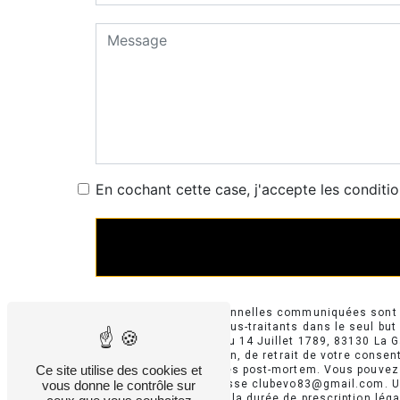
En cochant cette case, j'accepte les conditio
** Les données personnelles communiquées sont né
EVOLUTION et ses sous-traitants dans le seul bu
EVOLUTION 715 Av. du 14 Juillet 1789, 83130 La Ga
limitation, d’opposition, de retrait de votre cons
Ce site utilise des cookies et
le sort de vos données post-mortem. Vous pouvez e
vous donne le contrôle sur
électronique à l'adresse clubevo83@gmail.com. Un
contact puis pendant la durée de prescription légal