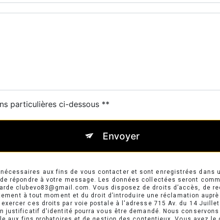
ns particulières ci-dessous **
Envoyer
cessaires aux fins de vous contacter et sont enregistrées dans un
t de répondre à votre message. Les données collectées seront comm
rde clubevo83@gmail.com. Vous disposez de droits d’accès, de recti
entement à tout moment et du droit d’introduire une réclamation auprè
xercer ces droits par voie postale à l'adresse 715 Av. du 14 Juillet
 justificatif d'identité pourra vous être demandé. Nous conservons
e aux fins probatoires et de gestion des contentieux. Vous avez le dr