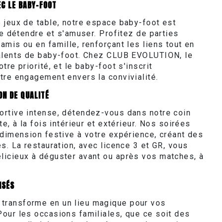
EC LE BABY-FOOT
 jeux de table, notre espace baby-foot est
se détendre et s'amuser. Profitez de parties
mis ou en famille, renforçant les liens tout en
talents de baby-foot. Chez CLUB EVOLUTION, le
tre priorité, et le baby-foot s'inscrit
tre engagement envers la convivialité.
ON DE QUALITÉ
rtive intense, détendez-vous dans notre coin
te, à la fois intérieur et extérieur. Nos soirées
 dimension festive à votre expérience, créant des
s. La restauration, avec licence 3 et GR, vous
icieux à déguster avant ou après vos matches, à
ISÉS
ransforme en un lieu magique pour vos
our les occasions familiales, que ce soit des