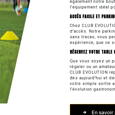
également notre bout
l'équipement idéal po
ACCÈS FACILE ET PARKIN
Chez CLUB EVOLUTION
d'accès. Notre parkin
sans tracas, vous pe
expérience, que ce so
RÉSERVEZ VOTRE TABLE 
Que vous soyez un pa
régaler ou un amateu
CLUB EVOLUTION répo
dès aujourd'hui et 
votre simple sortie 
l'évolution gastron
En savoir 