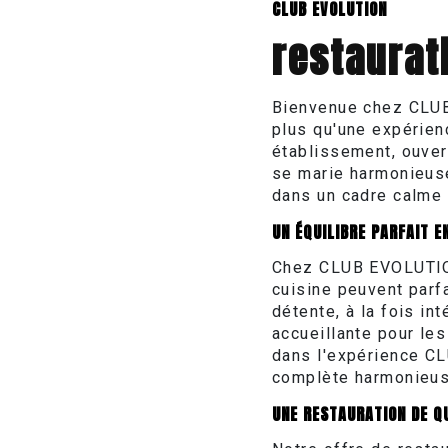
CLUB EVOLUTION
restaurat
Bienvenue chez CLUB
plus qu'une expérien
établissement, ouvert
se marie harmonieuse
dans un cadre calme 
UN ÉQUILIBRE PARFAIT 
Chez CLUB EVOLUTION
cuisine peuvent parfa
détente, à la fois in
accueillante pour le
dans l'expérience CL
complète harmonieus
UNE RESTAURATION DE Q