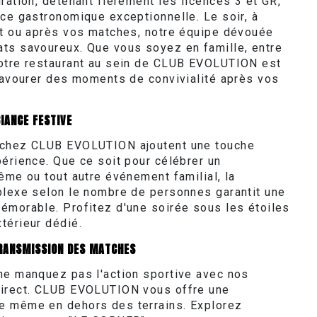
ration, détenant fièrement les licences 3 et GR,
nce gastronomique exceptionnelle. Le soir, à
nt ou après vos matches, notre équipe dévouée
ts savoureux. Que vous soyez en famille, entre
notre restaurant au sein de CLUB EVOLUTION est
 savourer des moments de convivialité après vos
IANCE FESTIVE
 chez CLUB EVOLUTION ajoutent une touche
périence. Que ce soit pour célébrer un
ême ou tout autre événement familial, la
plexe selon le nombre de personnes garantit une
émorable. Profitez d'une soirée sous les étoiles
térieur dédié.
RANSMISSION DES MATCHES
ne manquez pas l'action sportive avec nos
direct. CLUB EVOLUTION vous offre une
e même en dehors des terrains. Explorez