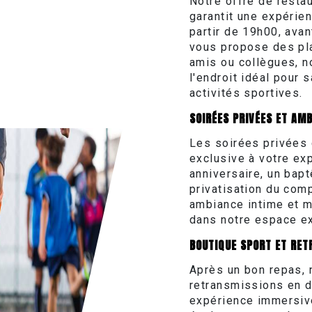
Notre offre de restau
garantit une expérie
partir de 19h00, ava
vous propose des pla
amis ou collègues, 
l'endroit idéal pour
activités sportives.
SOIRÉES PRIVÉES ET AMB
Les soirées privées
exclusive à votre ex
anniversaire, un bapt
privatisation du com
ambiance intime et m
dans notre espace ex
BOUTIQUE SPORT ET RET
Après un bon repas, 
retransmissions en 
expérience immersiv